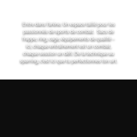
GOLD’S ARENA
Entre dans l’arène. Un espace taillé pour les
passionnés de sports de combat. Sacs de
frappe, ring, cage, équipements de qualité –
ici, chaque entraînement est un combat,
chaque session un défi. De la technique au
sparring, c’est ici que tu perfectionnes ton art.