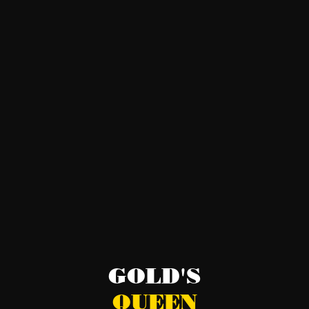
ES
ISE
G
GOLD'S
QUEEN