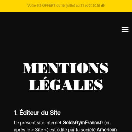
Votre été OFFERT du 1er juillet au 31 août 2026 🎁
MENTIONS
LÉGALES
1. Éditeur du Site
Le présent site internet
GoldsGymFrance.fr
(ci-
après le « Site ») est édité par la société
American