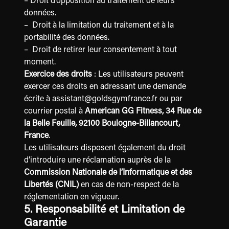
– Droit d’opposition au traitement de leurs
données.
– Droit à la limitation du traitement et à la
portabilité des données.
– Droit de retirer leur consentement à tout
S
moment.
Exercice des droits
: Les utilisateurs peuvent
exercer ces droits en adressant une demande
ES
écrite à
assistant@goldsgymfrance.fr
ou par
courrier postal à
American GG Fitness, 34 Rue de
ISE
la Belle Feuille, 92100 Boulogne-Billancourt,
France
.
Les utilisateurs disposent également du droit
G
d’introduire une réclamation auprès de la
Commission Nationale de l’Informatique et des
Libertés (CNIL)
en cas de non-respect de la
réglementation en vigueur.
5. Responsabilité et Limitation de
Garantie