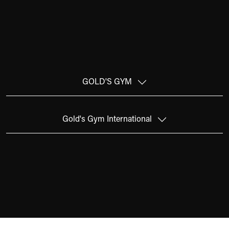
ISE
G
GOLD'S GYM
Gold's Gym International