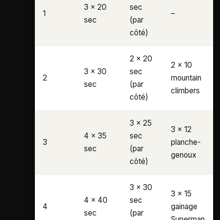
3 x 20
sec
1
–
sec
(par
côté)
2 x 20
2 x 10
3 x 30
sec
2
mountain
sec
(par
climbers
côté)
3 x 25
3 x 12
4 x 35
sec
3
planche-
sec
(par
genoux
côté)
S
3 x 30
3 x 15
ES
4 x 40
sec
4
gainage
sec
(par
Superman