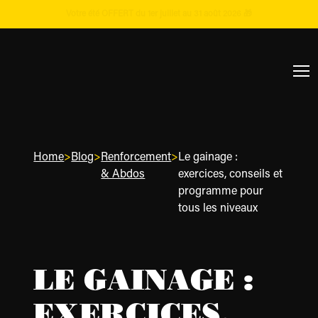
Votre été OFFERT du 1er juillet au 31 août 2026 🎁
Home
>
Blog
>
Renforcement
>
Le gainage :
& Abdos
exercices, conseils et
programme pour
tous les niveaux
LE GAINAGE :